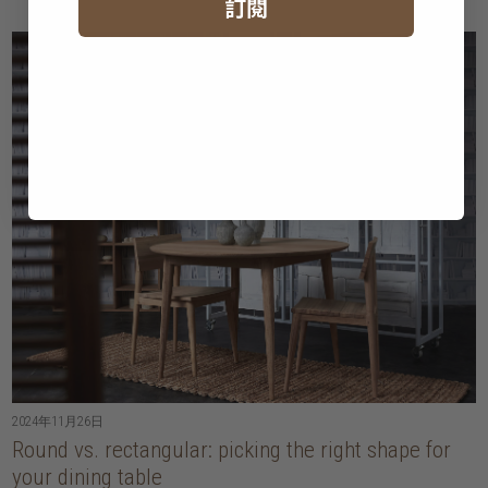
訂閱
2024年11月26日
Round vs. rectangular: picking the right shape for
your dining table