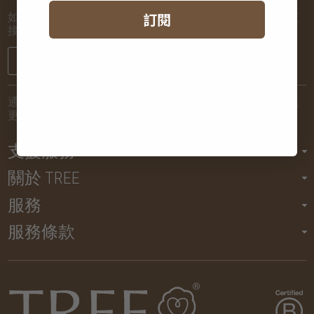
訂閱
如欲了解新到貨品和推廣活動的最新消息，讓我們將詳情直
接發送到您的電子郵箱！
註冊
通過提交您的電子郵件地址，您將同意讓我們定期向您發送
更新動態，但您亦可以隨時取消訂閱。
支援服務
關於 TREE
服務
服務條款