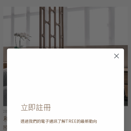
立即註冊
2024年02月20日
• 5 分鐘閱讀
和 TREE 一同打造小巧時尚的家居
透過我們的電子通訊了解
TREE
的最新動向
閱讀更多