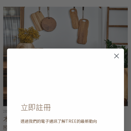
立即註冊
2023年09月19日
• 8 分鐘閱讀
木本水源, 流芳百世
透過我們的電子通訊了解
TREE
的最新動向
閱讀更多