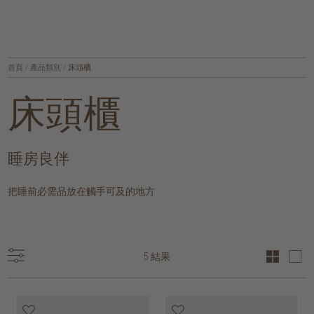
首頁
/
產品類別
/
床頭櫃
床頭櫃
睡房良伴
把睡前必需品放在觸手可及的地方
5 結果