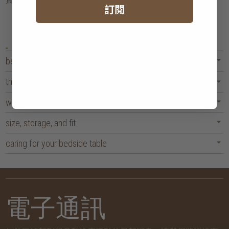
頁
1
訂閱
bedside tables
the quietest corner of your room
wood, craft, and character
size, storage, and fit
caring for your bedside table
電子通訊