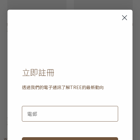
tess 床頭櫃 - 單抽
HK$4,950
fundamentals 床頭
HK$5,250
屜及開放式層架
櫃 - 兩格抽屜
立即註冊
透過我們的電子通訊了解
TREE
的最新動向
spindle 角几 - 單抽
HK$6,450
屜