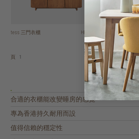
tess 三門衣櫃
HK$33,950
essentials
頁
1
合適的衣櫃能改變睡房的感覺
專為香港持久耐用而設
值得信賴的穩定性