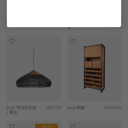
klasik 扶手椅
HK$2,450
atmore 手工簇絨地
HK$3,950
HK$2,963
毯
bright 穹頂型吊燈
HK$1,550
fendy 吧櫃
HK$18,950
2 選項
20% off