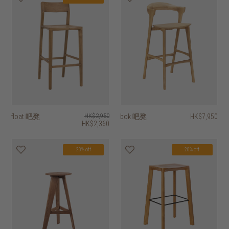
float 吧凳
HK$2,950
bok 吧凳
HK$7,950
HK$2,360
20% off
20% off