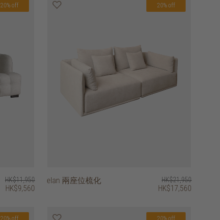
20% off
20% off
HK$11,950
elan 兩座位梳化
HK$21,950
HK$9,560
HK$17,560
20% off
20% off