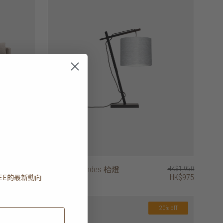
HK$22,450
terra glow Andes 枱燈
HK$1,950
EE
的最新動向
HK$17,960
HK$975
2 選項
20% off
20% off