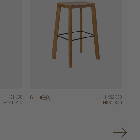
HK$1,650
float 吧凳
HK$2,250
HK$1,320
HK$1,800