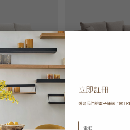
立即註冊
位梳化床
HK$16,950
easy time 三座位梳化
透過我們的電子通訊了解
TR
HK$13,560
20% off