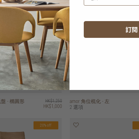
訂閱
托盤 - 橢圓形
HK$1,250
amor 角位梳化 - 左
HK$1,000
2 選項
20% off