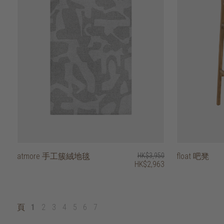
atmore 手工簇絨地毯
HK$3,950
float 吧凳
HK$2,963
頁
1
2
3
4
5
6
7