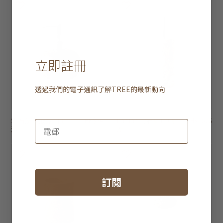
立即註冊
透過我們的電子通訊了解
TREE
的最新動向
雲石洗手液瓶 - 圓
HK$345
Pacitan 雲石廁所刷
HK$575
形
座
訂閱