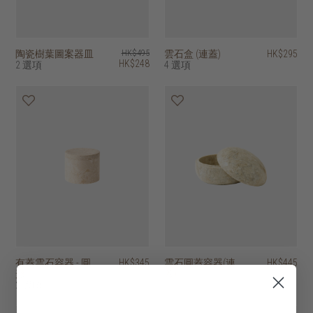
陶瓷樹葉圖案器皿
HK$495
雲石盒 (連蓋)
HK$295
HK$248
2 選項
4 選項
有蓋雲石容器 - 圓
HK$345
雲石圓蓋容器(連
HK$445
形
蓋)
2 選項