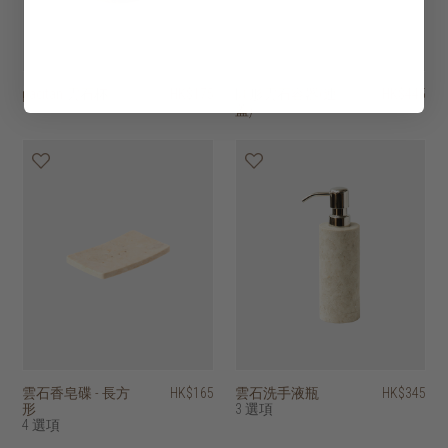
pacitan 雲石杯
HK$175
圓形雲石容器(連
HK$445
蓋)
雲石香皂碟 - 長方
HK$165
雲石洗手液瓶
HK$345
形
3 選項
4 選項