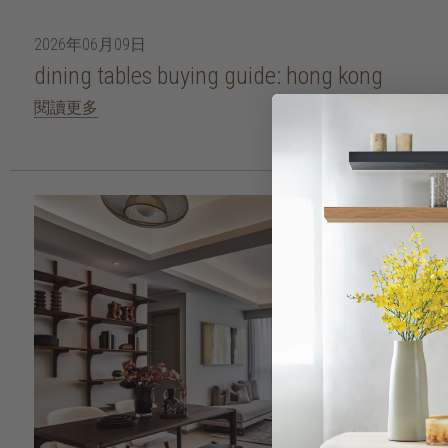
2026年06月09日
dining tables buying guide: hong kong
閱讀更多