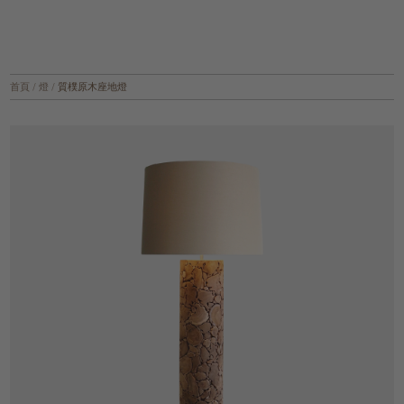
首頁
/
燈
/
質樸原木座地燈