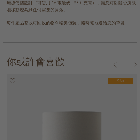
無線便攜設計（可使用 AA 電池或 USB-C 充電），讓您可以隨心所欲
地移動燈具到任何需要的角落。
每件產品都以可回收的物料精美包裝，隨時隨地送給您的摯愛！
你或許會喜歡
20% off
20% off
20% off
20% off
20% off