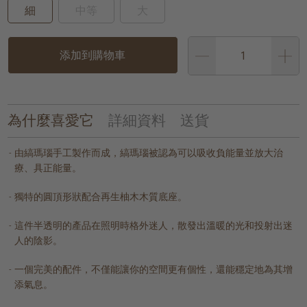
細
中等
大
添加到購物車
為什麼喜愛它
詳細資料
送貨
由縞瑪瑙手工製作而成，縞瑪瑙被認為可以吸收負能量並放大治
療、具正能量。
獨特的圓頂形狀配合再生柚木木質底座。
這件半透明的產品在照明時格外迷人，散發出溫暖的光和投射出迷
人的陰影。
一個完美的配件，不僅能讓你的空間更有個性，還能穩定地為其增
添氣息。