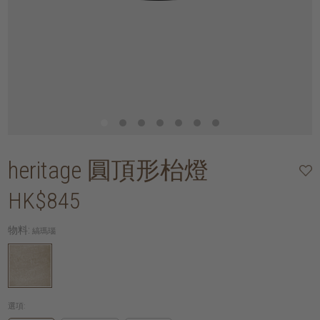
heritage 圓頂形枱燈
HK$845
物料:
縞瑪瑙
選項: