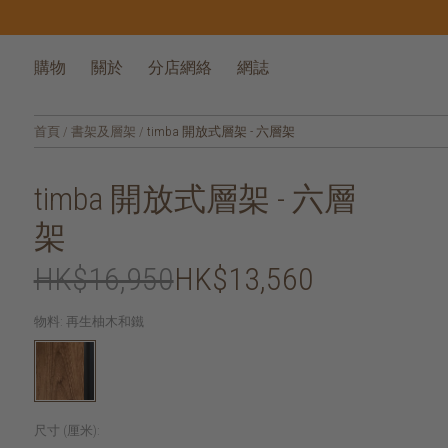
購物
關於
分店網絡
網誌
首頁
/
書架及層架
/
timba 開放式層架 - 六層架
timba 開放式層架 - 六層
架
HK$16,950
HK$13,560
物料:
再生柚木和鐵
尺寸 (厘米):