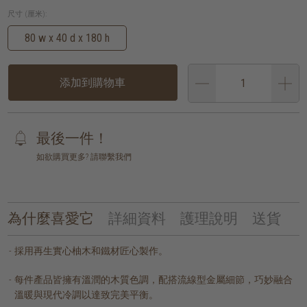
尺寸 (厘米):
80 w x 40 d x 180 h
添加到購物車
最後一件！
如欲購買更多? 請聯繫我們
為什麼喜愛它
詳細資料
護理說明
送貨
採用再生實心柚木和鐵材匠心製作。
每件產品皆擁有溫潤的木質色調，配搭流線型金屬細節，巧妙融合
溫暖與現代冷調以達致完美平衡。