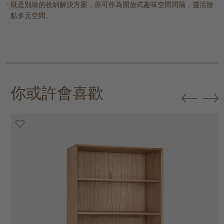
既是別緻的收納解決方案，亦可作為開放式趣味空間間隔，靈活妝
點多元空間。
你或許會喜歡
20% off
20% off
20% off
20% off
20% off