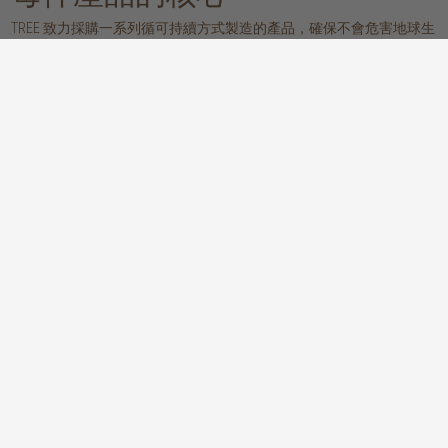
TREE 致力採購一系列循可持續方式製造的產品，確保不會危害地球生
態。無論是再生、獲 FSC™ 認證、來自可持續來源的環保木材，抑或
以天然物料製成的精美手工家居飾品，您都可在此找到真正符合可持
續理念的理想產品！
橡木
柚木
取自可持續來源的歐洲實心白橡木賦
取自可持續來源的環保實心柚木不單
有筆直的金黃色木紋，木質經久耐
美觀，更無比實用，溫暖的蜜糖色
用，輕盈亮麗的奶白色主調讓空間瞬
調、迷人的線性木紋及出色的耐用性
間變得清新宜人
讓它成為可靠的木材選擇
胡桃木