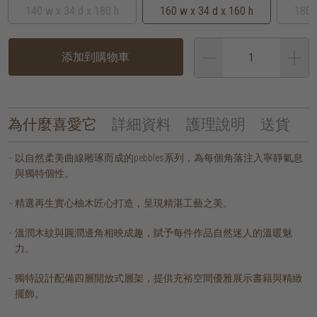
140 w x 34 d x 180 h
160 w x 34 d x 160 h
180 
添加到購物車
為什麼喜愛它
詳細資料
護理說明
送貨
以自然柔美曲線雕琢而成的pebbles系列，為每個角落注入寧靜氣息
與獨特個性。
精選再生實心柚木匠心打造，呈現精湛工藝之美。
溫潤木紋與圓潤邊角相映成趣，賦予每件作品自然迷人的溫暖魅
力。
獨特設計配備四層開放式層架，提供充裕空間優雅展示書籍與精緻
擺飾。