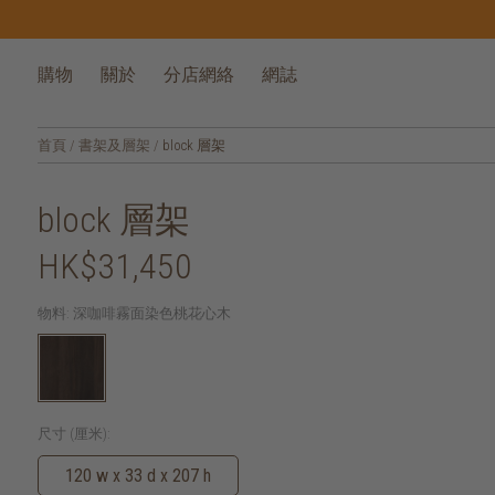
購物
關於
分店網絡
網誌
首頁
/
書架及層架
/
block 層架
block 層架
HK$31,450
物料:
深咖啡霧面染色桃花心木
尺寸 (厘米):
120 w x 33 d x 207 h