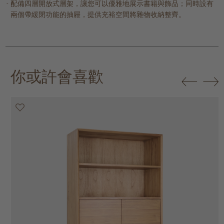
配備四層開放式層架，讓您可以優雅地展示書籍與飾品；同時設有
兩個帶緩閉功能的抽屜，提供充裕空間將雜物收納整齊。
你或許會喜歡
20% off
20% off
20% off
20% off
20% off