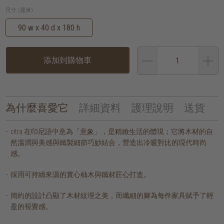
尺寸 (厘米):
90 w x 40 d x 180 h
添加到購物車
為什麼喜愛它
詳細資料
護理說明
送貨
citra 在印尼語中意為「意象」，是精緻生活的體現；它將木材的自
然溫潤與美感與鐵製細節巧妙結合，營造出冷暖對比的現代時尚
感。
採用可持續來源的實心柚木與鐵材匠心打造。
簡約的設計凸顯了木材紋理之美，而纖細的腳為每件家具賦予了輕
盈的視覺感。