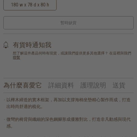
180 w x 78 d x 80 h
暫時缺貨
有貨時通知我
想了解這件產品何時有現貨，或讓我們提供更多其他選擇？ 在這裡與我們
聯繫
為什麼喜愛它
詳細資料
護理說明
送貨
以樺木締造的實木框架，再加以支撐海棉坐墊精心製作而成，打造
出時尚舒適的梳化。
微彎的椅背與纖細的深色鋼腳形成優雅對比，打造非凡動感與現代
感。