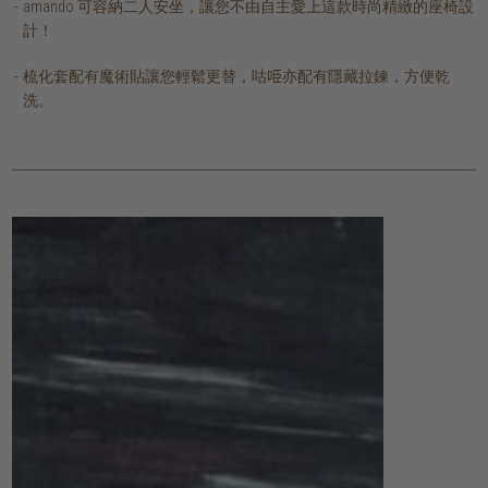
amando 可容納二人安坐，讓您不由自主愛上這款時尚精緻的座椅設
計！
梳化套配有魔術貼讓您輕鬆更替，咕𠱸亦配有隱藏拉鍊，方便乾
洗。