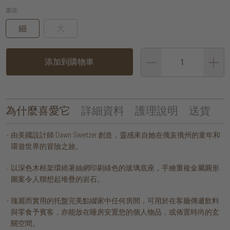
選項:
細
大
添加到購物車
為什麼喜愛它
詳細資料
護理說明
送貨
由美國設計師 Dawn Sweitzer 創造，靈感來自她在俄亥俄州的童年和
環遊世界的冒險之旅。
以深色木框架環繞著絲網印刷綠色的玻璃底座，手繪重複金屬圓形
圖案令人聯想起堆疊的岩石。
瑰麗而實用的托盤完美點綴家中任何房間，可用於在客廳傳遞飲料
與零食予賓客，亦能放在睡房安置您的個人物品，或佈置時尚的玄
關空間。