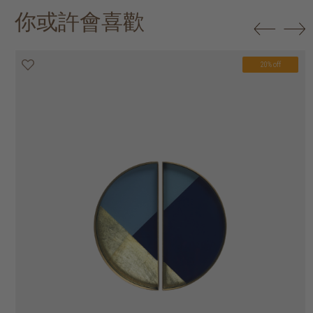
你或許會喜歡
20% off
20% off
20% off
20% off
20% off
20% off
20% off
20% off
20% off
20% off