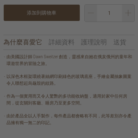
添加到購物車
為什麼喜愛它
詳細資料
護理說明
送貨
由美國設計師 Dawn Sweitzer 創造，靈感來自她在俄亥俄州的童年和
環遊世界的冒險之旅。
以深色木框架環繞著絲網印刷綠色的玻璃底座，手繪金屬抽象圖案
令人聯想起烏龜殼的紋路。
作為一個實用而又令人驚艷的多功能收納盤，適用於家中任何房
間，從玄關到客廳、睡房乃至更多空間。
由於產品全以人手製作，每件產品都會略有不同，此等差別亦令產
品擁有獨一無二的印記。