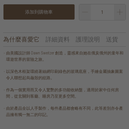
添加到購物車
為什麼喜愛它
詳細資料
護理說明
送貨
由美國設計師 Dawn Sweitzer 創造，靈感來自她在俄亥俄州的童年和
環遊世界的冒險之旅。
以深色木框架環繞著絲網印刷綠色的玻璃底座，手繪金屬抽象圖案
令人聯想起烏龜殼的紋路。
作為一個實用而又令人驚艷的多功能收納盤，適用於家中任何房
間，從玄關到客廳、睡房乃至更多空間。
由於產品全以人手製作，每件產品都會略有不同，此等差別亦令產
品擁有獨一無二的印記。