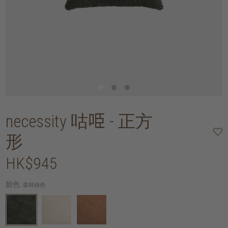
necessity 咕𠱸 - 正方
形
HK$945
顏色:
森林綠色