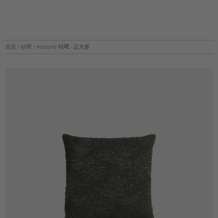
首頁
/
咕𠱸
/
necessity 咕𠱸 - 正方形