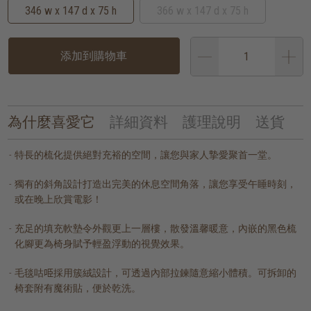
346 w x 147 d x 75 h
366 w x 147 d x 75 h
添加到購物車
為什麼喜愛它
詳細資料
護理說明
送貨
特長的梳化提供絕對充裕的空間，讓您與家人摯愛聚首一堂。
獨有的斜角設計打造出完美的休息空間角落，讓您享受午睡時刻，
或在晚上欣賞電影！
充足的填充軟墊令外觀更上一層樓，散發溫馨暖意，內嵌的黑色梳
化腳更為椅身賦予輕盈浮動的視覺效果。
毛毯咕𠱸採用簇絨設計，可透過內部拉鍊隨意縮小體積。可拆卸的
椅套附有魔術貼，便於乾洗。