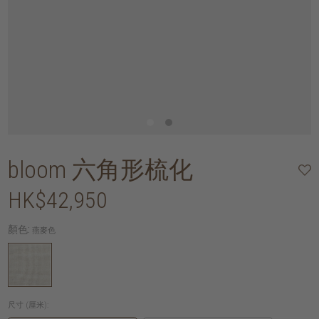
bloom 六角形梳化
HK$42,950
顏色:
燕麥色
尺寸 (厘米):