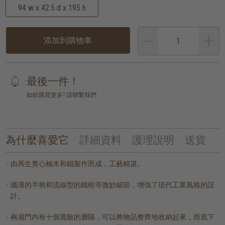
94 w x 42.5 d x 195 h
添加到購物車
最後一件！
如欲購買更多? 請聯繫我們
為什麼喜愛它
詳細資料
護理說明
送貨
由再生實心柚木和鐵製作而成，工藝精湛。
纖薄的手柄和流線型的鐵框等微妙細節，增強了現代工業風格的設
計。
兩扇門內有十個寬敞的層隔，可以將物品整齊地收納起來，而底下