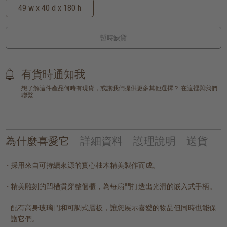
49 w x 40 d x 180 h
暫時缺貨
有貨時通知我
想了解這件產品何時有現貨，或讓我們提供更多其他選擇？ 在這裡與我們
聯繫
為什麼喜愛它
詳細資料
護理說明
送貨
採用來自可持續來源的實心柚木精美製作而成。
精美雕刻的凹槽貫穿整個櫃，為每扇門打造出光滑的嵌入式手柄。
配有高身玻璃門和可調式層板，讓您展示喜愛的物品但同時也能保
護它們。