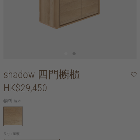
shadow 四門櫥櫃
HK$29,450
物料:
橡木
尺寸 (厘米):