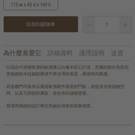
115 w x 45 d x 160 h
添加到購物車
為什麼喜愛它
詳細資料
護理說明
送貨
以採自可持續來源的歐洲實心白橡木匠心打造，亮麗的奶白色與完
美無縫的木紋細節構成平滑光澤的表面，締造時尚觀感。
四道櫃門均裝有以優質歐洲硬件製造的門鉸，並提供充裕儲物空
間，以及可調節的層架，迎合你的儲物需要。
簡潔而精緻的設計將完美融合現有的裝飾佈置。