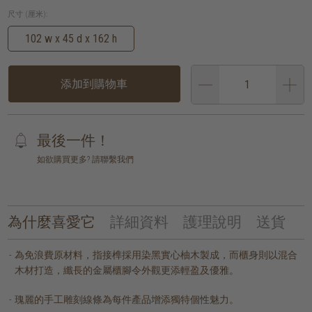
尺寸 (厘米):
102 w x 45 d x 162 h
添加到購物車
最後一件！
如欲購買更多? 請聯繫我們
為什麼喜愛它
詳細資料
護理說明
送貨
為免浪費原材料，指接榫採用染黑實心柚木製成，而櫃身則以混合
木材打造，纖長的金屬櫃腳令外觀更添輕盈及優雅。
瑰麗的手工雕刻線條為每件產品增添獨特個性魅力。