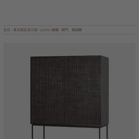
首頁
/
餐具櫃及展示櫃
/
grooves 櫥櫃 - 兩門、兩抽屜