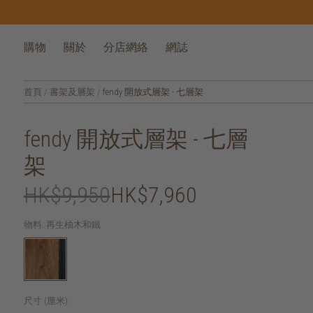
購物
關於
分店網絡
網誌
首頁
/
書架及層架
/
fendy 開放式層架 - 七層架
fendy 開放式層架 - 七層
架
HK$9,950
HK$7,960
物料:
再生柚木和鐵
尺寸 (厘米):