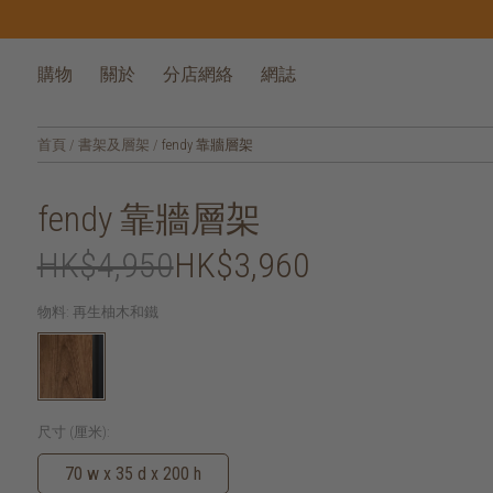
購物
關於
分店網絡
網誌
首頁
/
書架及層架
/
fendy 靠牆層架
fendy 靠牆層架
HK$4,950
HK$3,960
物料:
再生柚木和鐵
尺寸 (厘米):
70 w x 35 d x 200 h