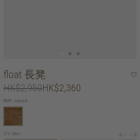
float 長凳
HK$2,950
HK$2,360
物料:
回收柚木
尺寸 (厘米):