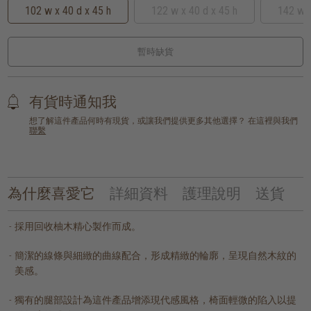
102 w x 40 d x 45 h
122 w x 40 d x 45 h
142 w x
暫時缺貨
有貨時通知我
想了解這件產品何時有現貨，或讓我們提供更多其他選擇？ 在這裡與我們
聯繫
為什麼喜愛它
詳細資料
護理說明
送貨
採用回收柚木精心製作而成。
簡潔的線條與細緻的曲線配合，形成精緻的輪廓，呈現自然木紋的
美感。
獨有的腿部設計為這件產品增添現代感風格，椅面輕微的陷入以提