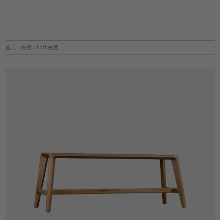
首頁
/
長凳
/
float 長凳