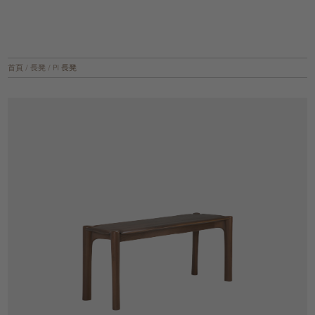
首頁
/
長凳
/
PI 長凳