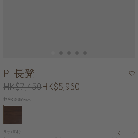
PI 長凳
HK$7,450
HK$5,960
物料:
染棕色柚木
尺寸 (厘米):