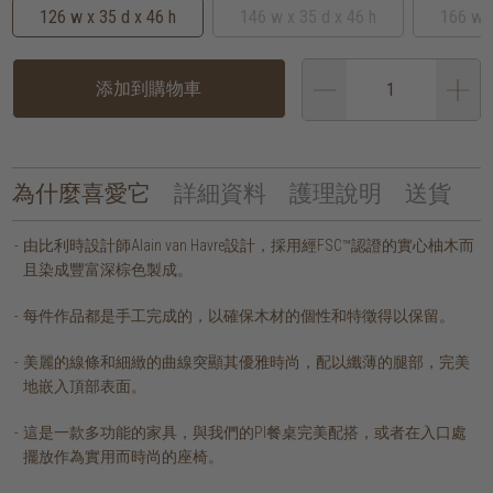
126 w x 35 d x 46 h
146 w x 35 d x 46 h
166 w x
添加到購物車
為什麼喜愛它
詳細資料
護理說明
送貨
由比利時設計師Alain van Havre設計，採用經FSC™認證的實心柚木而
且染成豐富深棕色製成。
每件作品都是手工完成的，以確保木材的個性和特徵得以保留。
美麗的線條和細緻的曲線突顯其優雅時尚，配以纖薄的腿部，完美
地嵌入頂部表面。
這是一款多功能的家具，與我們的PI餐桌完美配搭，或者在入口處
擺放作為實用而時尚的座椅。