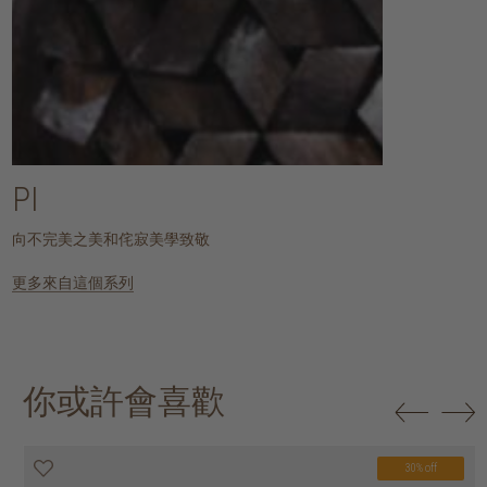
PI
向不完美之美和侘寂美學致敬
更多來自這個系列
你或許會喜歡
30% off
20% off
30% off
30% off
30% off
30% off