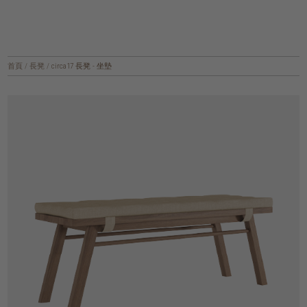
首頁
/
長凳
/
circa17 長凳 - 坐墊