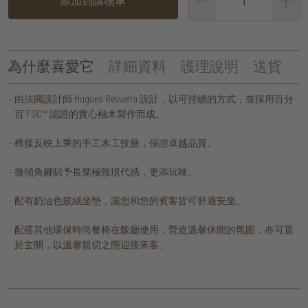
添加到購物車
為什麼喜愛它
詳細資料
護理說明
送貨
由法國設計師 Hugues Revuelta 設計，以可持續的方式，並採用百分
百 FSC™ 認證的實心柚木製作而成。
榫接反映上乘的手工木工技藝，保證卓越品質。
微傾角腳賦予長凳極致現代感，更添玩味。
配有奶油色簇絨坐墊，讓您和您的賓客皆可舒適安坐。
配搭其他環保時尚餐椅在飯廳使用，營造溫馨休閒的氛圍，亦可置
於玄關，以溫馨親切之態迎接來客。