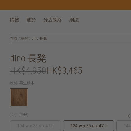
購物
關於
分店網絡
網誌
首頁
/
長凳
/
dino 長凳
dino 長凳
HK$4,950
HK$3,465
物料:
再生柚木
尺寸 (厘米):
104 w x 35 d x 47 h
124 w x 35 d x 47 h
144