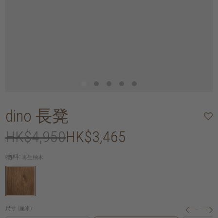
dino 長凳
HK$4,950
HK$3,465
物料:
再生柚木
尺寸 (厘米):