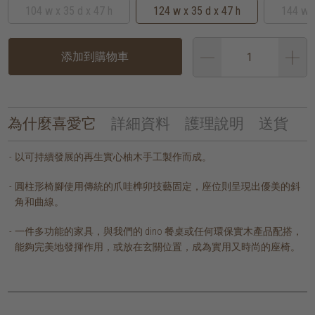
104 w x 35 d x 47 h
124 w x 35 d x 47 h
144 w x
添加到購物車
為什麼喜愛它
詳細資料
護理說明
送貨
以可持續發展的再生實心柚木手工製作而成。
圓柱形椅腳使用傳統的爪哇榫卯技藝固定，座位則呈現出優美的斜
角和曲線。
一件多功能的家具，與我們的 dino 餐桌或任何環保實木產品配搭，
能夠完美地發揮作用，或放在玄關位置，成為實用又時尚的座椅。