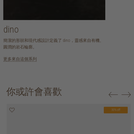
dino
簡潔的形狀和現代感設計定義了 dino，靈感來自有機、
圓潤的岩石輪廓。
更多來自這個系列
你或許會喜歡
30% off
20% off
20% off
30% off
30% off
30% off