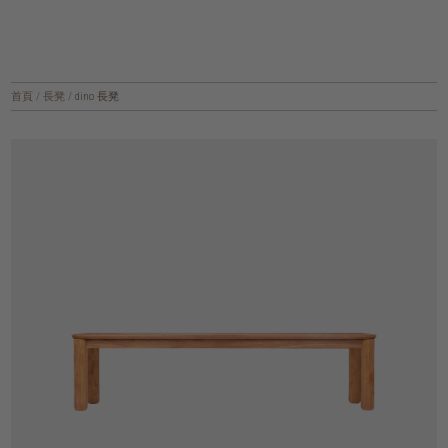
首頁
/
長凳
/
dino 長凳