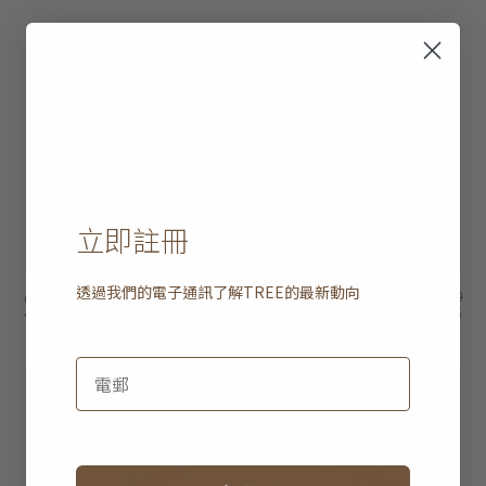
20% off
50% off
立即註冊
透過我們的電子通訊了解
TREE
的最新動向
easy time 三座位梳
HK$22,450
terra glow Andes 枱
HK$1,950
HK$17,960
HK$975
化
燈
2 選項
20% off