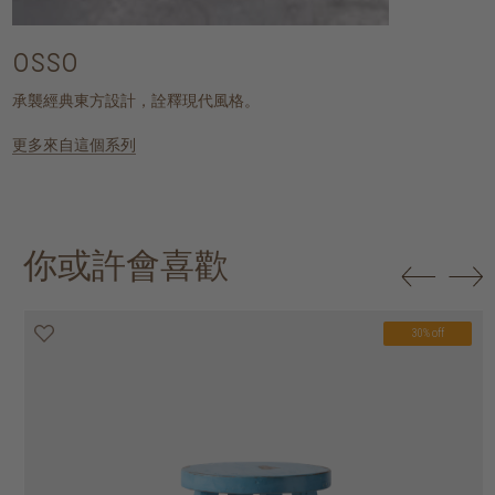
osso
承襲經典東方設計，詮釋現代風格。
更多來自這個系列
你或許會喜歡
30% off
30% off
20% off
20% off