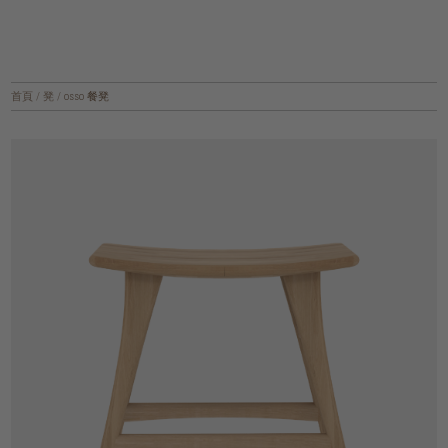
首頁
/
凳
/
osso 餐凳