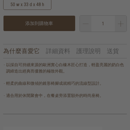
50 w x 33 d x 48 h
添加到購物車
為什麼喜愛它
詳細資料
護理說明
送貨
以採自可持續來源的歐洲實心白橡木匠心打造，輕盈亮麗的奶白色
調締造出經典而優雅的極致外觀。
輕柔的曲線和微傾的錐形椅腳成就精巧的流線型設計。
適合用於休閒聚會中，在餐桌旁添置額外的時尚座椅。