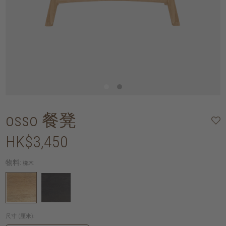
osso 餐凳
HK$3,450
物料:
橡木
尺寸 (厘米):