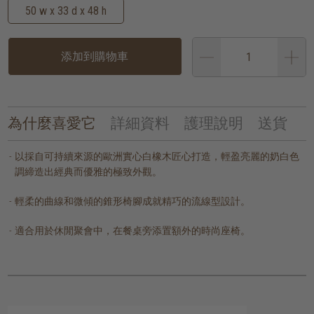
50 w x 33 d x 48 h
添加到購物車
為什麼喜愛它
詳細資料
護理說明
送貨
以採自可持續來源的歐洲實心白橡木匠心打造，輕盈亮麗的奶白色
調締造出經典而優雅的極致外觀。
輕柔的曲線和微傾的錐形椅腳成就精巧的流線型設計。
適合用於休閒聚會中，在餐桌旁添置額外的時尚座椅。