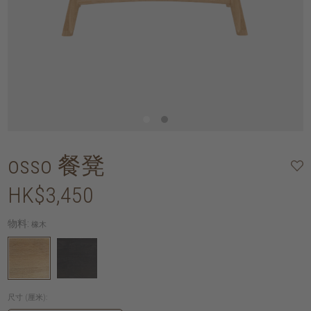
osso 餐凳
HK$3,450
物料:
橡木
尺寸 (厘米):