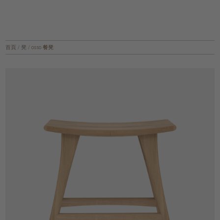
首頁
/
凳
/
osso 餐凳