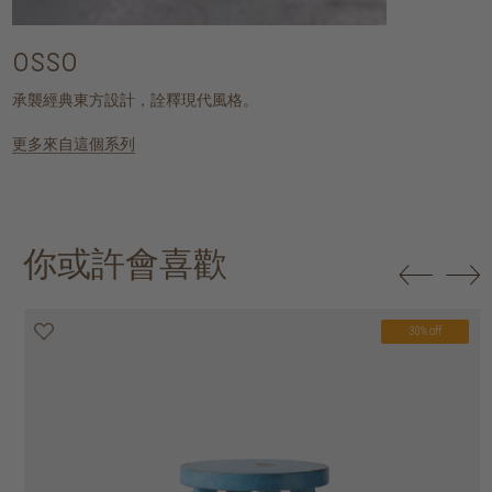
osso
承襲經典東方設計，詮釋現代風格。
更多來自這個系列
你或許會喜歡
30% off
30% off
20% off
20% off