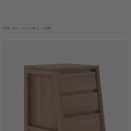
首頁
/
角几
/
circa17 角几 - 三抽屜