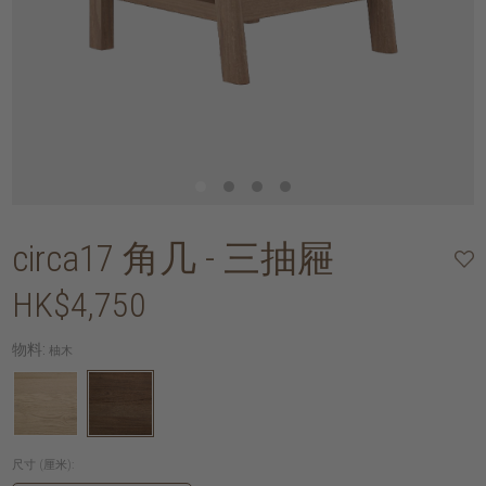
circa17 角几 - 三抽屜
HK$4,750
物料:
柚木
尺寸 (厘米):