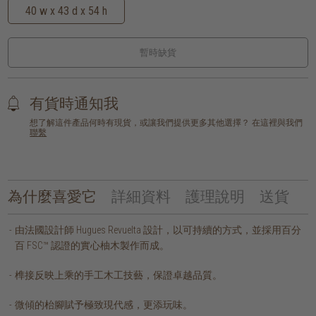
40 w x 43 d x 54 h
暫時缺貨
有貨時通知我
想了解這件產品何時有現貨，或讓我們提供更多其他選擇？ 在這裡與我們
聯繫
為什麼喜愛它
詳細資料
護理說明
送貨
由法國設計師 Hugues Revuelta 設計，以可持續的方式，並採用百分
百 FSC™ 認證的實心柚木製作而成。
榫接反映上乘的手工木工技藝，保證卓越品質。
微傾的枱腳賦予極致現代感，更添玩味。