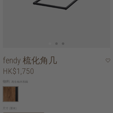
fendy 梳化角几
HK$1,750
物料:
再生柚木和鐵
尺寸 (厘米):