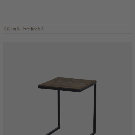
首頁
/
角几
/
fendy 梳化角几