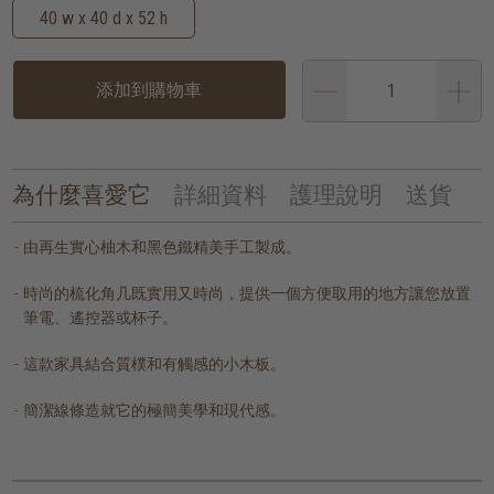
40 w x 40 d x 52 h
添加到購物車
為什麼喜愛它
詳細資料
護理說明
送貨
由再生實心柚木和黑色鐵精美手工製成。
時尚的梳化角几既實用又時尚，提供一個方便取用的地方讓您放置
筆電、遙控器或杯子。
這款家具結合質樸和有觸感的小木板。
簡潔線條造就它的極簡美學和現代感。