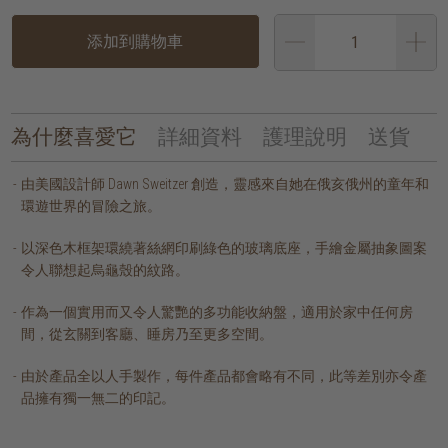
添加到購物車
為什麼喜愛它
詳細資料
護理說明
送貨
由美國設計師 Dawn Sweitzer 創造，靈感來自她在俄亥俄州的童年和
環遊世界的冒險之旅。
以深色木框架環繞著絲網印刷綠色的玻璃底座，手繪金屬抽象圖案
令人聯想起烏龜殼的紋路。
作為一個實用而又令人驚艷的多功能收納盤，適用於家中任何房
間，從玄關到客廳、睡房乃至更多空間。
由於產品全以人手製作，每件產品都會略有不同，此等差別亦令產
品擁有獨一無二的印記。