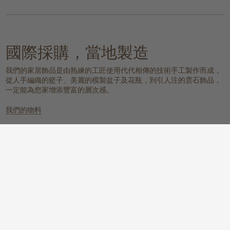
國際採購，當地製造
我們的家居飾品是由熟練的工匠使用代代相傳的技術手工製作而成，
從人手編織的籃子、美麗的模製盆子及花瓶，到引人注的雲石飾品，
一定能為您家增添豐富的層次感。
我們的物料
雲石
編織的天然物料
一個具有樸實元素，同時又散發冰感
這些天然纖維放置在任何地方都能提
而高貴的氛圍。
供溫暖質感、實用性和視覺上的吸
引。