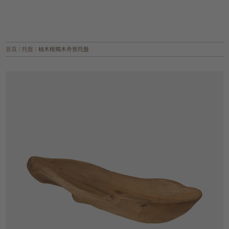
首頁
/
托盤
/
柚木根獨木舟形托盤