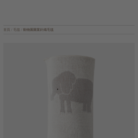
首頁
/
毛毯
/
動物園圖案針織毛毯