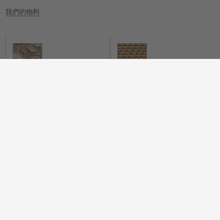
我們的物料
雲石
編織的天然物料
一個具有樸實元素，同時又散發冰感
這些天然纖維放置在任何地方都能提
而高貴的氛圍。
供溫暖質感、實用性和視覺上的吸
引。
木
我們很自豪地提供一系列具可持續性
而時尚的木配件，為您的住所增添樸
實的元素。