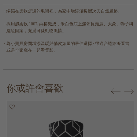
蜷縮在柔軟舒適的毛毯裡，為家中增添溫暖層次與自然風格。
採用超柔軟 100% 純棉織成，米白色底上滿佈長頸鹿、大象、獅子與
鱷魚圖案，充滿可愛動物風情。
為小寶貝房間增添溫暖與俏皮氛圍的最佳選擇 - 很適合蜷縮著看書
或是全家窩在一起看電影。
你或許會喜歡
20% off
20% off
20% off
30% off
30% off