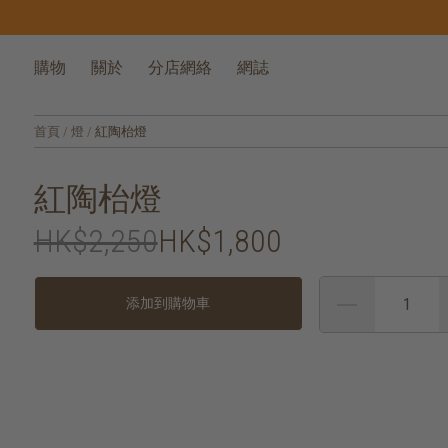
購物
關於
分店網絡
網誌
首頁
/
燈
/
紅陶枱燈
紅陶枱燈
HK$2,250
HK$1,800
添加到購物車