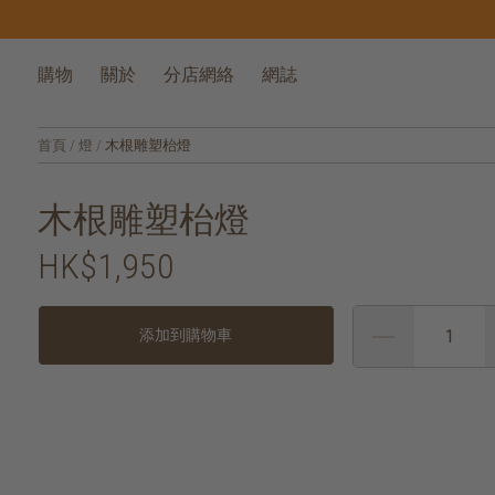
購物
關於
分店網絡
網誌
首頁
/
燈
/
木根雕塑枱燈
木根雕塑枱燈
HK$1,950
添加到購物車