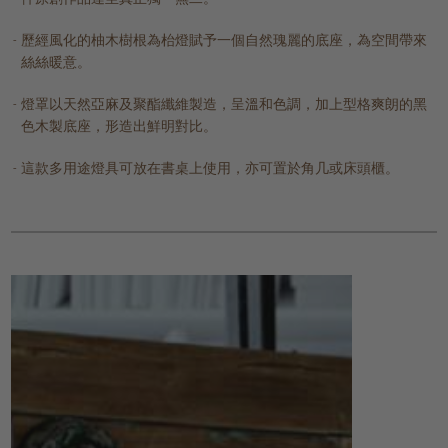
歷經風化的柚木樹根為枱燈賦予一個自然瑰麗的底座，為空間帶來
絲絲暖意。
燈罩以天然亞麻及聚酯纖維製造，呈溫和色調，加上型格爽朗的黑
色木製底座，形造出鮮明對比。
這款多用途燈具可放在書桌上使用，亦可置於角几或床頭櫃。