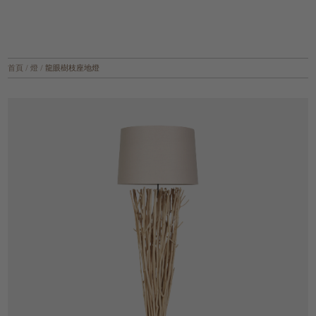
首頁
/
燈
/
龍眼樹枝座地燈