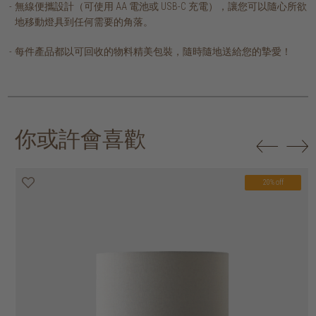
無線便攜設計（可使用 AA 電池或 USB-C 充電），讓您可以隨心所欲
地移動燈具到任何需要的角落。
每件產品都以可回收的物料精美包裝，隨時隨地送給您的摯愛！
你或許會喜歡
20% off
20% off
20% off
20% off
20% off