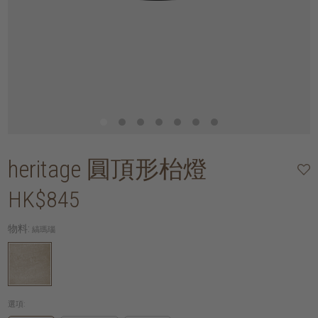
heritage 圓頂形枱燈
HK$845
物料:
縞瑪瑙
選項: