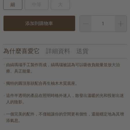
細
中等
大
添加到購物車
為什麼喜愛它
詳細資料
送貨
由縞瑪瑙手工製作而成，縞瑪瑙被認為可以吸收負能量並放大治
療、具正能量。
獨特的圓頂形狀配合再生柚木木質底座。
這件半透明的產品在照明時格外迷人，散發出溫暖的光和投射出迷
人的陰影。
一個完美的配件，不僅能讓你的空間更有個性，還能穩定地為其增
添氣息。