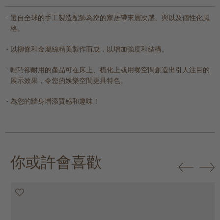
選自全球的手工製造配飾為您的家居帶來層次感、與以及個性化風
格。
以柳條和金屬絲精美製作而成，以增加強度和結構。
輕巧卻耐用的產品可在床上、梳化上或用餐空間創造出引人注目的
展示效果，令您的娛樂空間更具特色。
為您的牆身增添質感和趣味！
你或許會喜歡
50% off
50% off