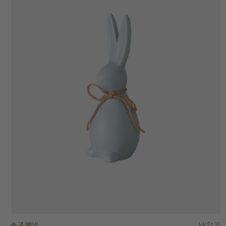
兔子擺設
香港區域印花容器
螺旋印花容器
裝飾蘋果
柚木容器連蓋
柚木淺口碗
混合天然物雙色掛牆裝飾
藤織圓盤掛牆裝飾
雲石蛋形紙鎮
雲石容器 (連纖細蓋子)
HK$2,250
HK$1,950
HK$125
HK$375
HK$375
HK$145
HK$195
HK$395
HK$395
HK$95