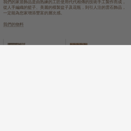
我們的家居飾品是由熟練的工匠使用代代相傳的技術手工製作而成，
從人手編織的籃子、美麗的模製盆子及花瓶，到引人注的雲石飾品，
一定能為您家增添豐富的層次感。
我們的物料
雲石
編織的天然物料
一個具有樸實元素，同時又散發冰感
這些天然纖維放置在任何地方都能提
而高貴的氛圍。
供溫暖質感、實用性和視覺上的吸
引。
木
我們很自豪地提供一系列具可持續性
而時尚的木配件，為您的住所增添樸