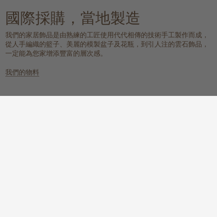
國際採購，當地製造
我們的家居飾品是由熟練的工匠使用代代相傳的技術手工製作而成，
從人手編織的籃子、美麗的模製盆子及花瓶，到引人注的雲石飾品，
一定能為您家增添豐富的層次感。
我們的物料
雲石
編織的天然物料
一個具有樸實元素，同時又散發冰感
這些天然纖維放置在任何地方都能提
而高貴的氛圍。
供溫暖質感、實用性和視覺上的吸
引。