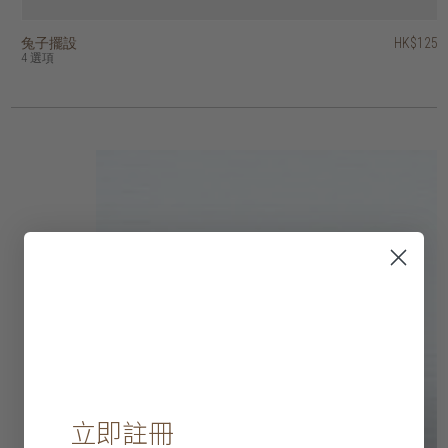
兔子擺設
香港區域印花容器
螺旋印花容器
裝飾蘋果
柚木容器連蓋
柚木淺口碗
混合天然物雙色掛牆裝飾
籐製網格掛牆裝飾
雲石蛋形紙鎮
雲石容器 (連纖細蓋子)
HK$1,950
HK$1,950
HK$125
HK$375
HK$375
HK$145
HK$195
HK$395
HK$395
HK$95
HK$975
HK$975
4 選項
2 選項
2 選項
2 選項
3 選項
2 選項
立即註冊