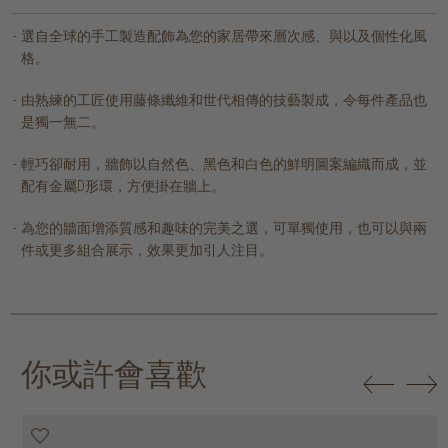
選自全球的手工製造配飾為您的家居帶來層次感、與以及個性化風
格。
由熟練的工匠使用藤條纖維和世代相傳的技藝製成，令每件產品也
是獨一無二。
輕巧卻耐用，牆飾以自然色、黑色和白色的鮮明圖案編織而成，並
配有金屬D形環，方便掛在牆上。
為您的牆面增添質感和趣味的完美之選，可單獨使用，也可以與兩
件或更多組合展示，效果更加引人注目。
你或許會喜歡
50% off
50% off