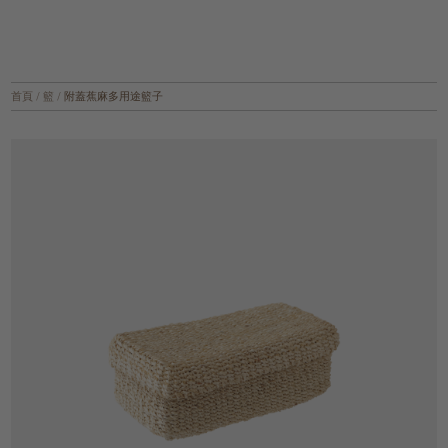
首頁
/
籃
/
附蓋蕉麻多用途籃子