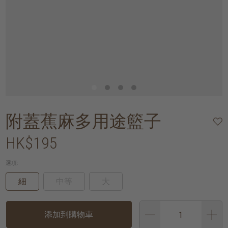
附蓋蕉麻多用途籃子
HK$195
選項:
細
中等
大
添加到購物車