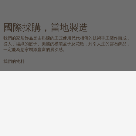
國際採購，當地製造
我們的家居飾品是由熟練的工匠使用代代相傳的技術手工製作而成，
從人手編織的籃子、美麗的模製盆子及花瓶，到引人注的雲石飾品，
一定能為您家增添豐富的層次感。
我們的物料
雲石
編織的天然物料
一個具有樸實元素，同時又散發冰感
這些天然纖維放置在任何地方都能提
而高貴的氛圍。
供溫暖質感、實用性和視覺上的吸
引。